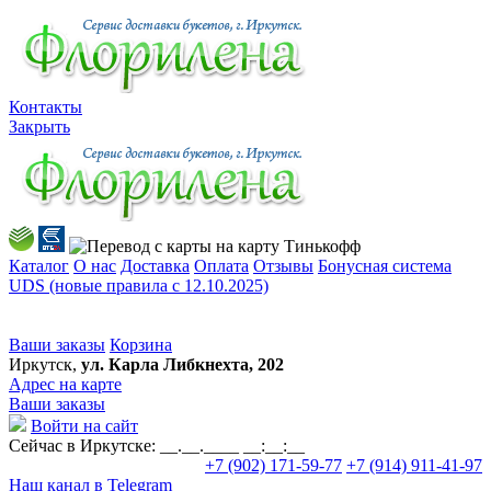
Контакты
Закрыть
Каталог
О нас
Доставка
Оплата
Отзывы
Бонусная система
UDS (новые правила с 12.10.2025)
Ваши заказы
Корзина
Иркутск,
ул. Карла Либкнехта, 202
Адрес на карте
Ваши заказы
Войти на сайт
Сейчас в Иркутске:
__.__.____ __:__:__
+7 (902) 171-59-77
+7 (914) 911-41-97
Наш канал в Telegram