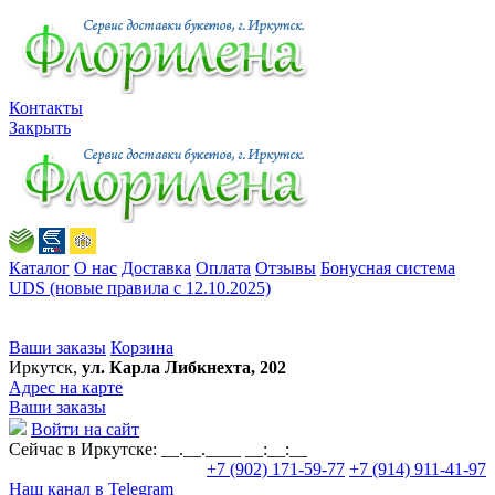
Контакты
Закрыть
Каталог
О нас
Доставка
Оплата
Отзывы
Бонусная система
UDS (новые правила с 12.10.2025)
Ваши заказы
Корзина
Иркутск,
ул. Карла Либкнехта, 202
Адрес на карте
Ваши заказы
Войти на сайт
Сейчас в Иркутске:
__.__.____ __:__:__
+7 (902) 171-59-77
+7 (914) 911-41-97
Наш канал в Telegram